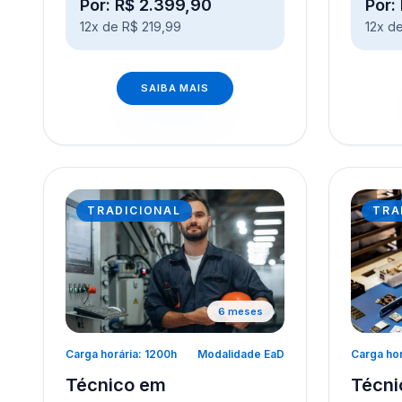
Por: R$ 2.399,90
Por:
12x de R$ 219,99
12x d
SAIBA MAIS
TRADICIONAL
TRA
6 meses
Carga horária: 1200h
Modalidade EaD
Carga hor
Técnico em
Técni