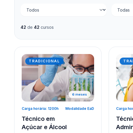
42
de
42
cursos
TRADICIONAL
TRA
6 meses
Carga horária: 1200h
Modalidade EaD
Carga hor
Técnico em
Técni
Açúcar e Álcool
Admin