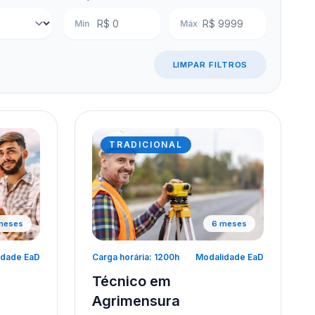
Min
Máx
LIMPAR FILTROS
TRADICIONAL
meses
6 meses
idade EaD
Carga horária: 1200h
Modalidade EaD
Técnico em
Agrimensura