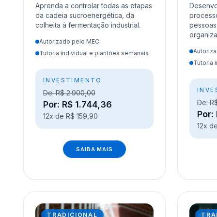
Aprenda a controlar todas as etapas
Desenvol
da cadeia sucroenergética, da
processo
colheita à fermentação industrial.
pessoas 
organiz
Autorizado pelo MEC
Autoriz
Tutoria individual e plantões semanais
Tutoria 
INVESTIMENTO
INVE
De: R$ 2.900,00
De: R
Por: R$ 1.744,36
Por:
12x de R$ 159,90
12x d
SAIBA MAIS
TRADICIONAL
TRA