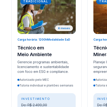
TRADICIONAL
TRA
6 meses
Carga horária: 1200h
Modalidade EaD
Carga hor
Técnico em
Técni
Meio Ambiente
Mine
Gerencie programas ambientais,
Planeje 
licenciamento e sustentabilidade
seguran
com foco em ESG e compliance.
empreen
Autorizado pelo MEC
Autoriz
Tutoria individual e plantões semanais
Tutoria 
INVESTIMENTO
INVE
De: R$ 2.499,00
De: R