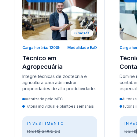
6 meses
Carga horária: 1200h
Modalidade EaD
Carga hor
Técnico em
Técni
Agropecuária
Conta
Integre técnicas de zootecnia e
Domine ro
agricultura para administrar
contábei
propriedades de alta produtividade.
especiali
Autorizado pelo MEC
Autoriz
Tutoria individual e plantões semanais
Tutoria 
INVESTIMENTO
INVE
De: R$ 3.900,00
De: R