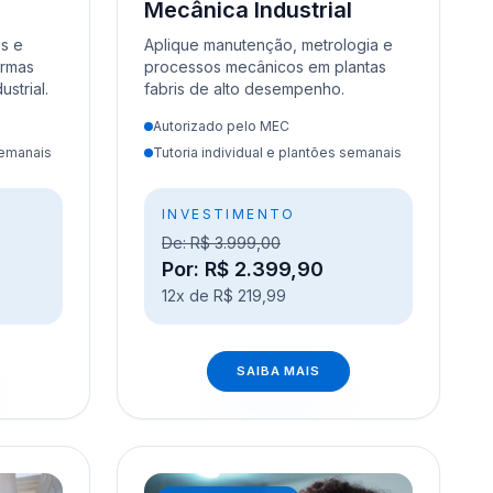
Mecânica Industrial
es e
Aplique manutenção, metrologia e
ormas
processos mecânicos em plantas
strial.
fabris de alto desempenho.
Autorizado pelo MEC
semanais
Tutoria individual e plantões semanais
INVESTIMENTO
De: R$ 3.999,00
Por: R$ 2.399,90
12x de R$ 219,99
SAIBA MAIS