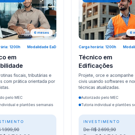
6 meses
6 
ária: 1200h
Modalidade EaD
Carga horária: 1200h
Modal
co em
Técnico em
bilidade
Edificações
tinas fiscais, tributárias e
Projete, orce e acompanhe
s com prática orientada por
civis usando softwares e n
stas.
técnicas atualizadas.
ado pelo MEC
Autorizado pelo MEC
individual e plantões semanais
Tutoria individual e plantões 
STIMENTO
INVESTIMENTO
$ 1.999,90
De: R$ 2.699,90