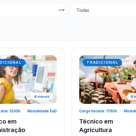
DICIONAL
TRADICIONAL
6 meses
6 
ária: 1200h
Modalidade EaD
Carga horária: 1760h
Modal
co em
Técnico em
istração
Agricultura