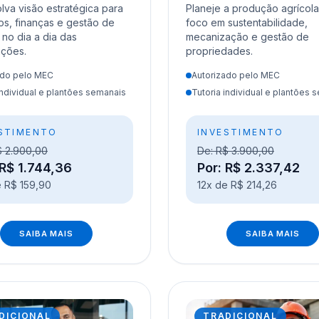
va visão estratégica para
Planeje a produção agrícol
s, finanças e gestão de
foco em sustentabilidade,
no dia a dia das
mecanização e gestão de
ações.
propriedades.
ado pelo MEC
Autorizado pelo MEC
individual e plantões semanais
Tutoria individual e plantões 
STIMENTO
INVESTIMENTO
$ 2.900,00
De: R$ 3.900,00
 R$ 1.744,36
Por: R$ 2.337,42
e R$ 159,90
12x de R$ 214,26
SAIBA MAIS
SAIBA MAIS
DICIONAL
TRADICIONAL