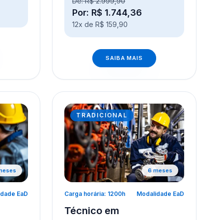
De: R$ 2.999,90
Por: R$ 1.744,36
12x de R$ 159,90
SAIBA MAIS
TRADICIONAL
meses
6 meses
idade EaD
Carga horária: 1200h
Modalidade EaD
Técnico em