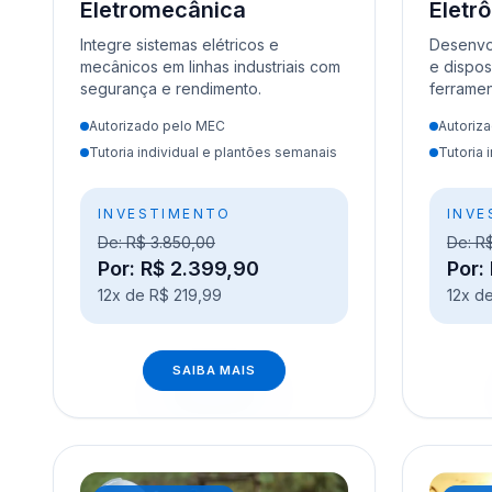
Eletromecânica
Eletr
Integre sistemas elétricos e
Desenvol
mecânicos em linhas industriais com
e dispos
segurança e rendimento.
ferramen
Autorizado pelo MEC
Autoriz
Tutoria individual e plantões semanais
Tutoria 
INVESTIMENTO
INVE
De: R$ 3.850,00
De: R
Por: R$ 2.399,90
Por:
12x de R$ 219,99
12x d
SAIBA MAIS