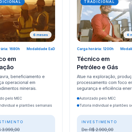
DICIONAL
TRADICIONAL
6 meses
6 
ária: 1680h
Modalidade EaD
Carga horária: 1200h
Modal
co em
Técnico em
ração
Petróleo e Gás
lavra, beneficiamento e
Atue na exploração, produ
ça operacional em
processamento com foco e
dimentos minerais.
segurança e eficiência ener
ado pelo MEC
Autorizado pelo MEC
individual e plantões semanais
Tutoria individual e plantões 
STIMENTO
INVESTIMENTO
$ 3.999,00
De: R$ 2.900,00