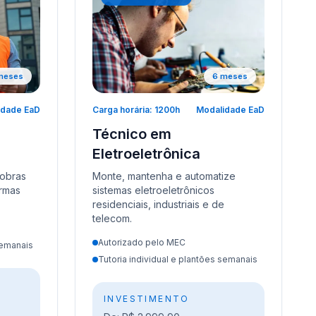
meses
6 meses
idade EaD
Carga horária: 1200h
Modalidade EaD
Técnico em
Eletroeletrônica
 obras
Monte, mantenha e automatize
ormas
sistemas eletroeletrônicos
residenciais, industriais e de
telecom.
Autorizado pelo MEC
semanais
Tutoria individual e plantões semanais
INVESTIMENTO