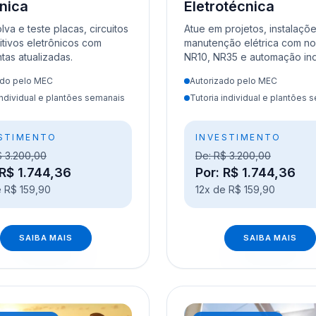
ônica
Eletrotécnica
va e teste placas, circuitos
Atue em projetos, instalaçõ
itivos eletrônicos com
manutenção elétrica com n
tas atualizadas.
NR10, NR35 e automação indu
ado pelo MEC
Autorizado pelo MEC
individual e plantões semanais
Tutoria individual e plantões 
STIMENTO
INVESTIMENTO
$ 3.200,00
De: R$ 3.200,00
 R$ 1.744,36
Por: R$ 1.744,36
e R$ 159,90
12x de R$ 159,90
SAIBA MAIS
SAIBA MAIS