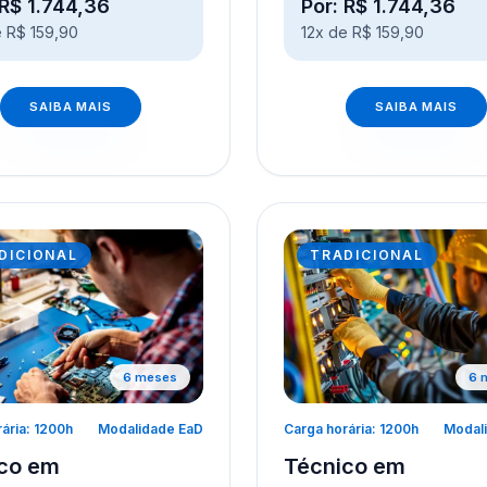
 R$ 1.744,36
Por: R$ 1.744,36
e R$ 159,90
12x de R$ 159,90
SAIBA MAIS
SAIBA MAIS
DICIONAL
TRADICIONAL
6 meses
6 
ária: 1200h
Modalidade EaD
Carga horária: 1200h
Modal
co em
Técnico em