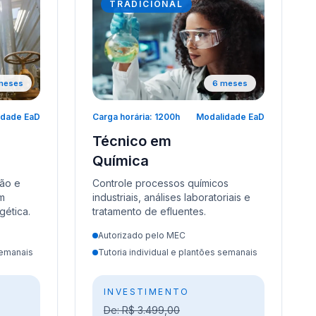
TRADICIONAL
meses
6 meses
idade EaD
Carga horária: 1200h
Modalidade EaD
Técnico em
Química
ção e
Controle processos químicos
m
industriais, análises laboratoriais e
gética.
tratamento de efluentes.
Autorizado pelo MEC
semanais
Tutoria individual e plantões semanais
INVESTIMENTO
De: R$ 3.499,00