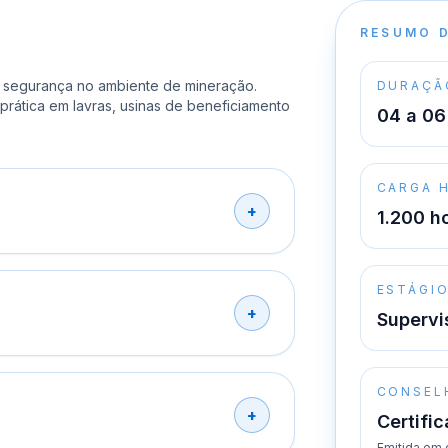
RESUMO 
 segurança no ambiente de mineração.
DURAÇÃ
prática em lavras, usinas de beneficiamento
04 a 06
CARGA 
1.200 h
ESTÁGI
Supervi
CONSEL
Certifi
Emitida em 