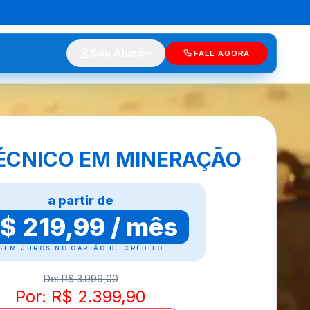
Sou Aluno
FALE AGORA
ÉCNICO EM MINERAÇÃO
a partir de
$ 219,99 / mês
SEM JUROS NO CARTÃO DE CRÉDITO
De: R$ 3.999,00
Por: R$ 2.399,90