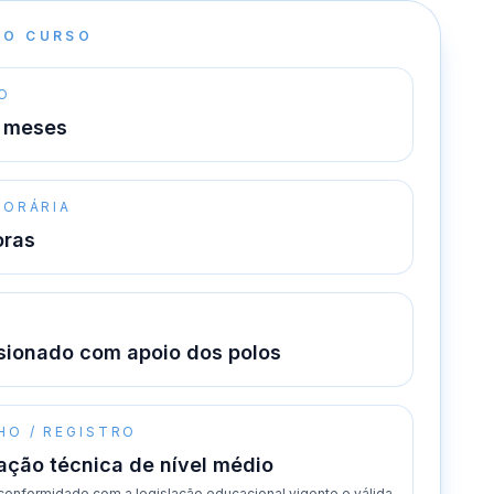
DO CURSO
O
 meses
HORÁRIA
oras
O
sionado com apoio dos polos
HO / REGISTRO
cação técnica de nível médio
conformidade com a legislação educacional vigente e válida