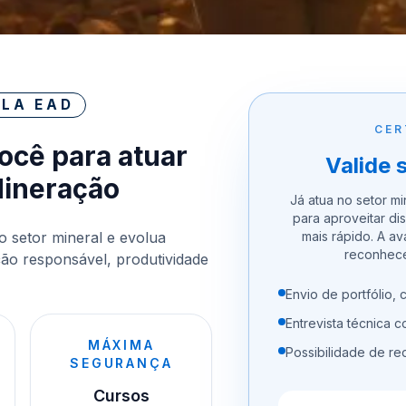
LA EAD
CER
você para atuar
Valide 
Mineração
Já atua no setor mi
para aproveitar dis
o setor mineral e evolua
mais rápido. A a
reconhece
o responsável, produtividade
Envio de portfólio, c
Entrevista técnica 
MÁXIMA
Possibilidade de re
SEGURANÇA
Cursos