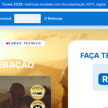
Turma
2026
:
matrícula imediata com documentação 100% digital.
ucional
Cursos
Notícias
CURSO TÉCNICO
FAÇA T
RAÇÃO
NERAÇÃO
R