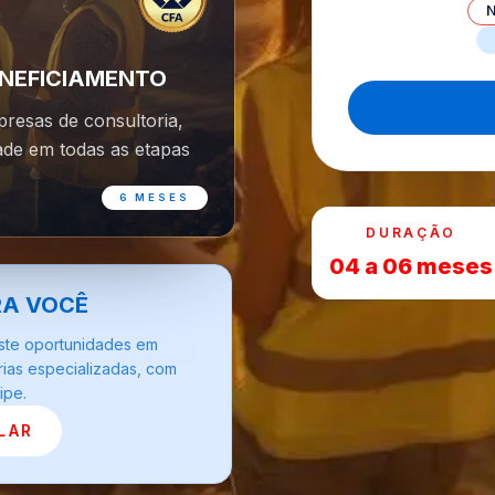
ENEFICIAMENTO
presas de consultoria,
de em todas as etapas
6 MESES
DURAÇÃO
04 a 06 meses
RA VOCÊ
iste oportunidades em
rias especializadas, com
ipe.
LAR