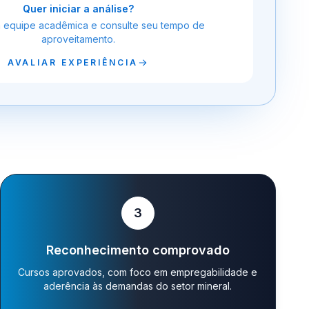
Quer iniciar a análise?
a equipe acadêmica e consulte seu tempo de
aproveitamento.
AVALIAR EXPERIÊNCIA
3
Reconhecimento comprovado
Cursos aprovados, com foco em empregabilidade e
aderência às demandas do setor mineral.